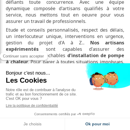
défiants toute concurrence. Avec une équipe
dynamique composée d'artisans qualifiés à votre
service, nous mettons tout en oeuvre pour vous
assurer un travail de professionnels.
Etude et conseils personnalisés, respect des délais,
un interlocuteur unique, interventions en urgence,
gestion du projet d'A à Z...
Nos artisans
expérimentés
sont capables d'assurer des
prestations irréprochables
d'installation de pompe
à chaleur
. Pour parer à toutes situations imprévues,
nous avons souscrit à ces assurances :
garantie de
bon fonctionnement, garantie décennale,
responsabilité professionnelle mais aussi
responsabilité civile et garantie de parfait
achèvement
.
Vous souhaitez un devis pour une prestation
d'installation de pompe à chaleur
? N'hésitez pas à
nous contacter ! Nous vous répondrons dans les plus
bref délais.